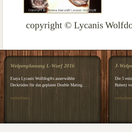
copyright © Lycanis Wolfd
Welpenplanung L-Wurf 2016
J-Welpe
Esaya Lycanis Wolfdog®s auserwählte
Die 5 ent
Deckrüden für das geplante Double Mating...
Buben) vo
weiterlesen...
weiterlese