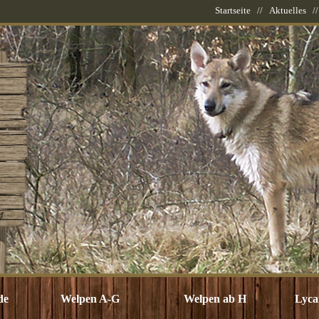
Startseite
//
Aktuelles
/
de
Welpen A-G
Welpen ab H
Lyca