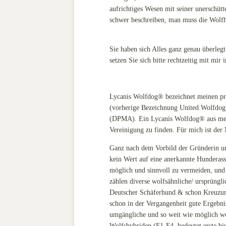
aufrichtiges Wesen mit seiner unerschüt
schwer beschreiben, man muss die Wolfh
Sie haben sich Alles ganz genau überleg
setzen Sie sich bitte rechtzeitig mit mir
Lycanis Wolfdog® bezeichnet meinen pri
(vorherige Bezeichnung United Wolfdog
(DPMA). Ein Lycanis Wolfdog® aus mein
Vereinigung zu finden. Für mich ist de
Ganz nach dem Vorbild der Gründerin u
kein Wert auf eine anerkannte Hunderas
möglich und sinnvoll zu vermeiden, und 
zählen diverse wolfsähnliche/ ursprüngl
Deutscher Schäferhund & schon Kreuzunge
schon in der Vergangenheit gute Ergebni
umgängliche und so weit wie möglich wo
Wolfshybriden (F1-F4, bedeutet erste b