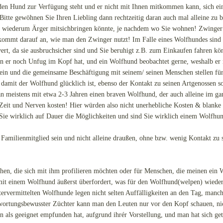
en Hund zur Verfügung steht und er nicht mit Ihnen mitkommen kann, sich ei
itte gewöhnen Sie Ihren Liebling dann rechtzeitig daran auch mal alleine zu bl
s wiederum Ärger mitsichbringen könnte, je nachdem wo Sie wohnen! Zwinger 
 kommt darauf an, wie man den Zwinger nutzt! Im Falle eines Wolfhundes sind 
t, da sie ausbruchsicher sind und Sie beruhigt z.B. zum Einkaufen fahren kön
n er noch Unfug im Kopf hat, und ein Wolfhund beobachtet gerne, weshalb er n
n und die gemeinsame Beschäftigung mit seinem/ seinen Menschen stellen für d
 damit der Wolfhund glücklich ist, ebenso der Kontakt zu seinen Artgenossen so
n meistens mit etwa 2-3 Jahren einen braven Wolfhund, der auch alleine im ga
l Zeit und Nerven kosten! Hier würden also nicht unerhebliche Kosten & blanke
Sie wirklich auf Dauer die Möglichkeiten und sind Sie wirklich einem Wolfhu
 Familienmitglied sein und nicht alleine draußen, ohne bzw. wenig Kontakt z
hen, die sich mit ihm profilieren möchten oder für Menschen, die meinen ein
mit einem Wolfhund äußerst überfordert, was für den Wolfhund(welpen) wieder 
tervermittelten Wolfhunde legen nicht selten Auffälligkeiten an den Tag, manch
wortungsbewusster Züchter kann man den Leuten nur vor den Kopf schauen, nic
als geeignet empfunden hat, aufgrund ihrér Vorstellung, und man hat sich getä