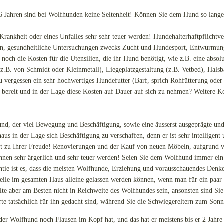
6 Jahren sind bei Wolfhunden keine Seltenheit! Können Sie dem Hund so lange 
Krankheit oder eines Unfalles sehr sehr teuer werden! Hundehalterhaftpflichtve
en, gesundheitliche Untersuchungen zwecks Zucht und Hundesport, Entwurmung
ch die Kosten für die Utensilien, die ihr Hund benötigt, wie z.B. eine absolu
z.B. von Schmidt oder Kleinmetall), Liegeplatzgestaltung (z.B. Vetbed), Halsb
u vergessen ein sehr hochwertiges Hundefutter (Barf, sprich Rohfütterung oder 
e bereit und in der Lage diese Kosten auf Dauer auf sich zu nehmen? Weitere K
und, der viel Bewegung und Beschäftigung, sowie eine äusserst ausgeprägte und
s in der Lage sich Beschäftigung zu verschaffen, denn er ist sehr intelligent
 zu Ihrer Freude! Renovierungen und der Kauf von neuen Möbeln, aufgrund vo
nen sehr ärgerlich und sehr teuer werden! Seien Sie dem Wolfhund immer ein 
ntie ist es, dass die meisten Wolfhunde, Erziehung und vorausschauendes Denken
Weile im gesamten Haus alleine gelassen werden können, wenn man für ein paar
lte aber am Besten nicht in Reichweite des Wolfhundes sein, ansonsten sind Si
rte tatsächlich für ihn gedacht sind, während Sie die Schwiegereltern zum So
er Wolfhund noch Flausen im Kopf hat, und das hat er meistens bis er 2 Jahre p