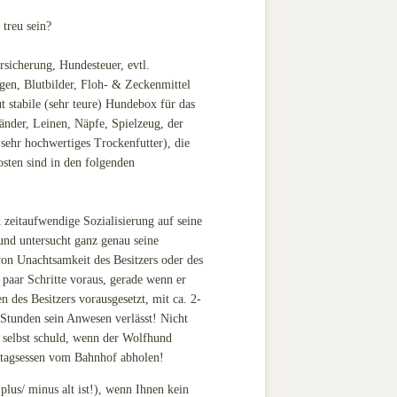
treu sein?
rsicherung, Hundesteuer, evtl.
en, Blutbilder, Floh- & Zeckenmittel
t stabile (sehr teure) Hundebox für das
änder, Leinen, Näpfe, Spielzeug, der
sehr hochwertiges Trockenfutter), die
osten sind in den folgenden
 zeitaufwendige Sozialisierung auf seine
 und untersucht ganz genau seine
n Unachtsamkeit des Besitzers oder des
paar Schritte voraus, gerade wenn er
 des Besitzers vorausgesetzt, mit ca. 2-
 Stunden sein Anwesen verlässt! Nicht
e selbst schuld, wenn der Wolfhund
nntagsessen vom Bahnhof abholen!
lus/ minus alt ist!), wenn Ihnen kein