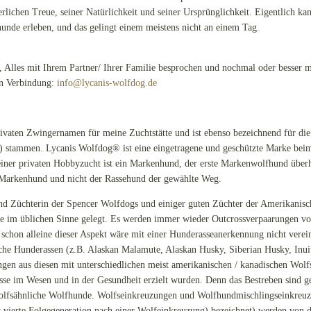
terlichen Treue, seiner Natürlichkeit und seiner Ursprünglichkeit. Eigentlich 
unde erleben, und das gelingt einem meistens nicht an einem Tag.
t, Alles mit Ihrem Partner/ Ihrer Familie besprochen und nochmal oder besser
 in Verbindung:
info@lycanis-wolfdog.de
vaten Zwingernamen für meine Zuchtstätte und ist ebenso bezeichnend für die
) stammen. Lycanis Wolfdog® ist eine eingetragene und geschützte Marke be
er privaten Hobbyzucht ist ein Markenhund, der erste Markenwolfhund überha
r Markenhund und nicht der Rassehund der gewählte Weg.
nd Züchterin der Spencer Wolfdogs und einiger guten Züchter der Amerikanis
se im üblichen Sinne gelegt. Es werden immer wieder Outcrossverpaarungen 
schon alleine dieser Aspekt wäre mit einer Hunderasseanerkennung nicht vere
iche Hunderassen (z.B. Alaskan Malamute, Alaskan Husky, Siberian Husky, Inu
n aus diesen mit unterschiedlichen meist amerikanischen / kanadischen Wolfsa
sse im Wesen und in der Gesundheit erzielt wurden. Denn das Bestreben sind ge
lfsähnliche Wolfhunde. Wolfseinkreuzungen und Wolfhundmischlingseinkreuzu
is vierte Folgegeneration nach einer Wolfeinkreuzung) bezeichnet) werden von