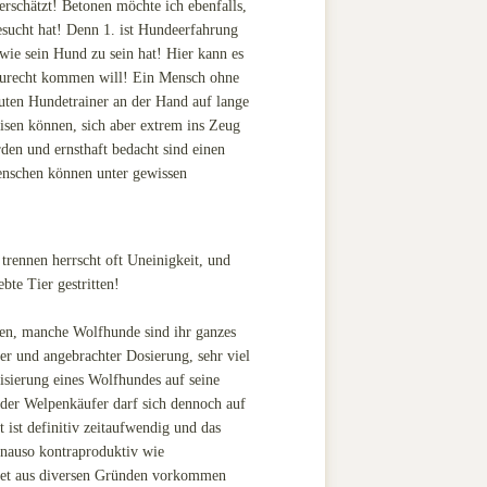
erschätzt! Betonen möchte ich ebenfalls,
sucht hat! Denn 1. ist Hundeerfahrung
ie sein Hund zu sein hat! Hier kann es
 zurecht kommen will! Ein Mensch ohne
uten Hundetrainer an der Hand auf lange
isen können, sich aber extrem ins Zeug
den und ernsthaft bedacht sind einen
enschen können unter gewissen
trennen herrscht oft Uneinigkeit, und
te Tier gestritten!
tonen, manche Wolfhunde sind ihr ganzes
r und angebrachter Dosierung, sehr viel
isierung eines Wolfhundes auf seine
r der Welpenkäufer darf sich dennoch auf
 ist definitiv zeitaufwendig und das
enauso kontraproduktiv wie
rtet aus diversen Gründen vorkommen