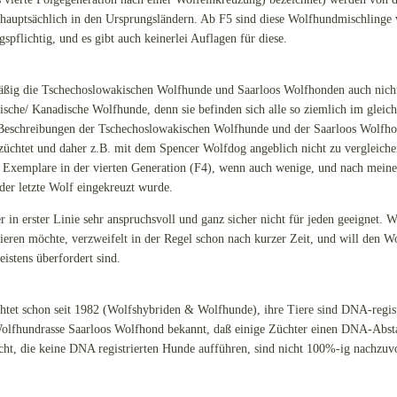
h hauptsächlich in den Ursprungsländern. Ab F5 sind diese Wolfhundmischling
pflichtig, und es gibt auch keinerlei Auflagen für diese.
äßig die Tschechoslowakischen Wolfhunde und Saarloos Wolfhonden auch nicht
che/ Kanadische Wolfhunde, denn sie befinden sich alle so ziemlich im gleich
Beschreibungen der Tschechoslowakischen Wolfhunde und der Saarloos Wolfhond
chtet und daher z.B. mit dem Spencer Wolfdog angeblich nicht zu vergleiche
xemplare in der vierten Generation (F4), wenn auch wenige, und nach meinen
er letzte Wolf eingekreuzt wurde.
r in erster Linie sehr anspruchsvoll und ganz sicher nicht für jeden geeignet.
ieren möchte, verzweifelt in der Regel schon nach kurzer Zeit, und will den W
stens überfordert sind.
htet schon seit 1982 (Wolfshybriden & Wolfhunde), ihre Tiere sind DNA-regis
r Wolfhundrasse Saarloos Wolfhond bekannt, daß einige Züchter einen DNA-Ab
icht, die keine DNA registrierten Hunde aufführen, sind nicht 100%-ig nachzuv