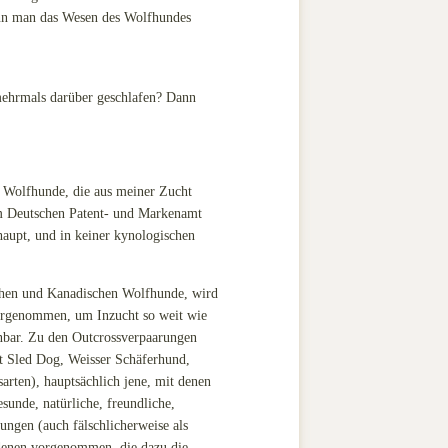
kann man das Wesen des Wolfhundes
 mehrmals darüber geschlafen? Dann
 Wolfhunde, die aus meiner Zucht
im Deutschen Patent- und Markenamt
upt, und in keiner kynologischen
chen und Kanadischen Wolfhunde, wird
vorgenommen, um Inzucht so weit wie
inbar. Zu den Outcrossverpaarungen
it Sled Dog, Weisser Schäferhund,
rten), hauptsächlich jene, mit denen
sunde, natürliche, freundliche,
ngen (auch fälschlicherweise als
 denen vorgenommen, die dazu die