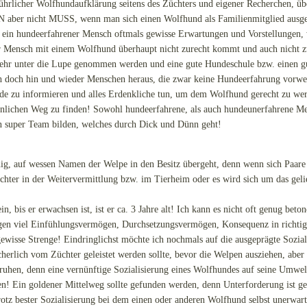
führlicher Wolfhundaufklärung seitens des Züchters und eigener Recherchen, üb
 aber nicht MUSS, wenn man sich einen Wolfhund als Familienmitglied ausge
 ein hundeerfahrener Mensch oftmals gewisse Erwartungen und Vorstellungen, w
ner Mensch mit einem Wolfhund überhaupt nicht zurecht kommt und auch nicht
mehr unter die Lupe genommen werden und eine gute Hundeschule bzw. einen g
sich doch hin und wieder Menschen heraus, die zwar keine Hundeerfahrung vorwe
de zu informieren und alles Erdenkliche tun, um dem Wolfhund gerecht zu wer
nlichen Weg zu finden! Sowohl hundeerfahrene, als auch hundeunerfahrene M
n super Team bilden, welches durch Dick und Dünn geht!
inig, auf wessen Namen der Welpe in den Besitz übergeht, denn wenn sich Paare 
hter in der Weitervermittlung bzw. im Tierheim oder es wird sich um das gelieb
n, bis er erwachsen ist, ist er ca. 3 Jahre alt! Ich kann es nicht oft genug be
igen viel Einfühlungsvermögen, Durchsetzungsvermögen, Konsequenz in richtige
wisse Strenge! Eindringlichst möchte ich nochmals auf die ausgeprägte Sozial
cherlich vom Züchter geleistet werden sollte, bevor die Welpen ausziehen, abe
ruhen, denn eine vernünftige Sozialisierung eines Wolfhundes auf seine Umwelt
en! Ein goldener Mittelweg sollte gefunden werden, denn Unterforderung ist g
otz bester Sozialisierung bei dem einen oder anderen Wolfhund selbst unerwa