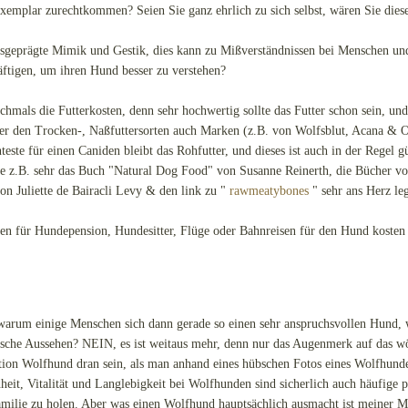
Exemplar zurechtkommen? Seien Sie ganz ehrlich zu sich selbst, wären Sie di
ausgeprägte Mimik und Gestik, dies kann zu Mißverständnissen bei Menschen u
äftigen, um ihren Hund besser zu verstehen?
chmals die Futterkosten, denn sehr hochwertig sollte das Futter schon sein, und 
nter den Trocken-, Naßfuttersorten auch Marken (z.B. von Wolfsblut, Acana & O
hteste für einen Caniden bleibt das Rohfutter, und dieses ist auch in der Regel g
sse z.B. sehr das Buch "Natural Dog Food" von Susanne Reinerth, die Bücher 
n Juliette de Bairacli Levy & den link zu "
rawmeatybones
" sehr ans Herz le
en für Hundepension, Hundesitter, Flüge oder Bahnreisen für den Hund kosten 
, warum einige Menschen sich dann gerade so einen sehr anspruchsvollen Hund,
lfische Aussehen? NEIN, es ist weitaus mehr, denn nur das Augenmerk auf das wö
ation Wolfhund dran sein, als man anhand eines hübschen Fotos eines Wolfhund
it, Vitalität und Langlebigkeit bei Wolfhunden sind sicherlich auch häufige 
amilie zu holen. Aber was einen Wolfhund hauptsächlich ausmacht ist meiner M