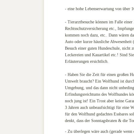
- eine hohe Lebenserwartung von über 1
- Tierarztbesuche können im Falle einer 
Rechtsschutzversicherung etc., Impfung
kommen noch dazu, etc.. Dann wären da no
Auto oder kurze häusliche Abwesenheit (
Besuch einer guten Hundeschule, nicht z
Leckereien und Kauartikel etc.! Sind Si
Erläuterungen ersichtlich.
- Haben Sie die Zeit für einen großen H
Umwelt braucht? Ein Wolfhund ist durchau
Umgebung, und das dann nicht unbedingt
Erfindungsreichtums des Wolfhundes kön
noch jung ist! Ein Trost aber keine Gara
3 Jahren auch unbeaufsichtigt für eine 
für den Wolfhund gedachtes Essbares sol
denkt, dass der Sonntagsbraten & die To
- Zu überlegen wäre auch (gerade wenn d